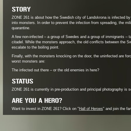
ZONE 261 is about how the Swedish city of Landskrona is infected by 
into monsters. In order to prevent the infection from spreading, the mil
quarantine.
A few non-infected – a group of Swedes and a group of immigrants – ta
citadel. While the monsters approach, the old conflicts between the 
escalate to the boiling point.
Finally, with the monsters knocking on the door, the uninfected are fo
worst monsters are:
The infected out there – or the old enemies in here?
ZONE 261 is currently in pre-production and principal photography is s
Want to invest in ZONE 261? Click on "
Hall of Heroes
" and join the fa