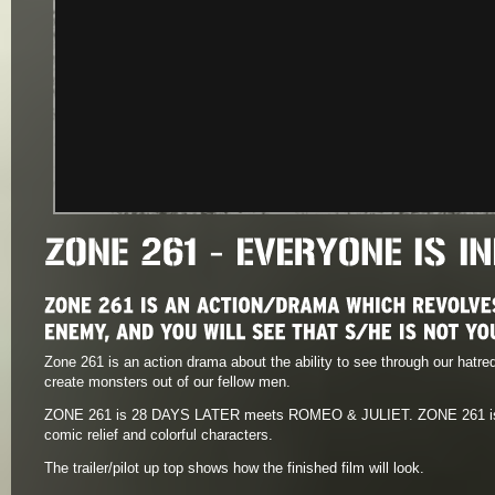
Zone 261 is an action drama about the ability to see through our hatr
create monsters out of our fellow men.
ZONE 261 is 28 DAYS LATER meets ROMEO & JULIET. ZONE 261 is pac
comic relief and colorful characters.
The trailer/pilot up top shows how the finished film will look.